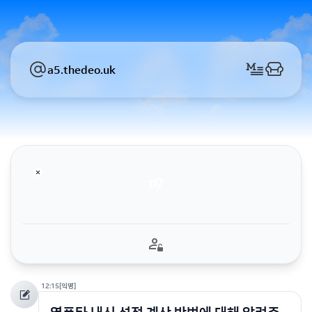
a5.thedeo.uk
12:15
[익명]