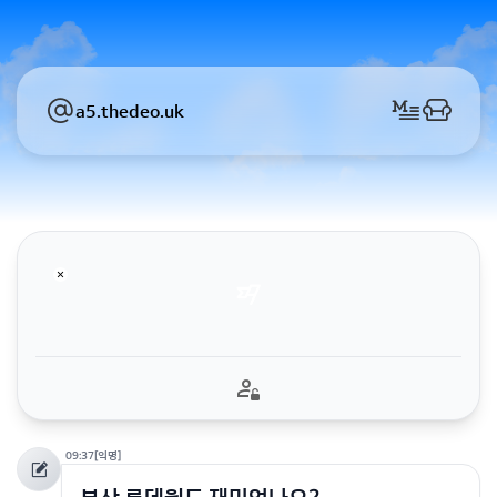
a5.thedeo.uk
09:37
[익명]