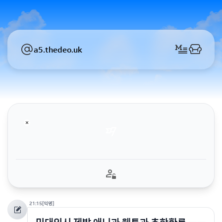
a5.thedeo.uk
21:15
[익명]