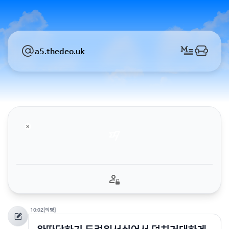
a5.thedeo.uk
10:02
[익명]