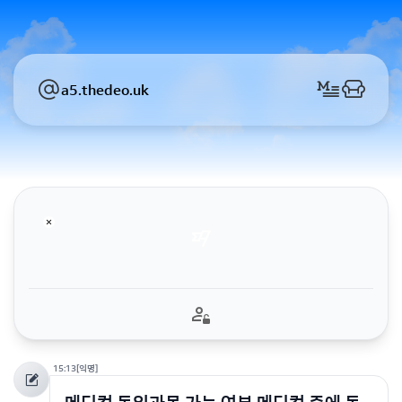
a5.thedeo.uk
15:13
[익명]