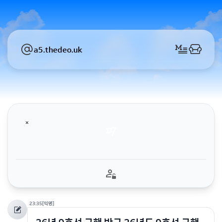
a5.thedeo.uk
23:35
[익명]