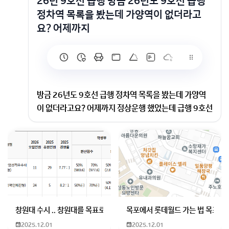
26년 9호선 급행 방금 26년도 9호선 급행
정차역 목록을 봤는데 가양역이 없더라고
요? 어제까지
방금 26년도 9호선 급행 정차역 목록을 봤는데 가양역
이 없더라고요? 어제까지 정상운행 했었는데 급행 9호선
가양역 이제 정차 안하나요? 아님 표기만 그냥 ㄱ렇게 된
건가요?
현재도
9호선 가양역
급행 정차합니다
평일 공휴일 토요일 다 정차 합니다
오류 일 가능성이 큼니다..
창원대 수시 .. 창원대를 목표로 하고 있는 09년생입니다 지금 제 내신이
목포에서 롯데월드 가는 법 목포 버
회원가입 혹은 광고 [X]를 누르면 내용이 보입니다
2025.12.01
2025.12.01