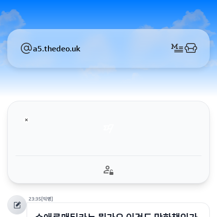
a5.thedeo.uk
23:35
[익명]