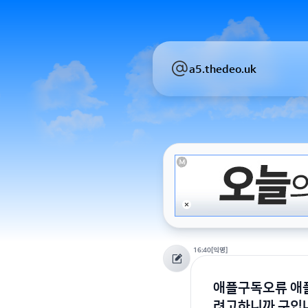
a5.thedeo.uk
16:40
[익명]
애플구독오류 애
려고하니까 구입