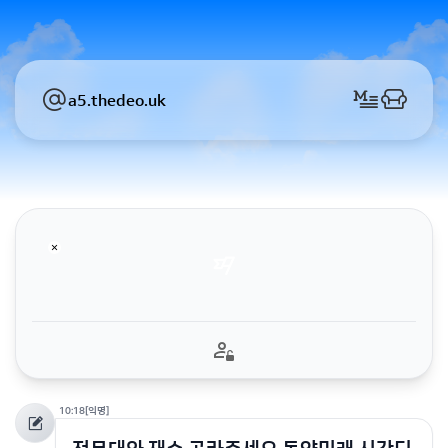
a5.thedeo.uk
10:18
[익명]