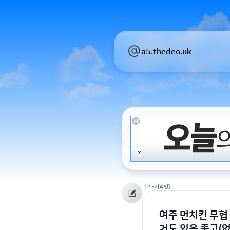
a5.thedeo.uk
12:52
[익명]
여주 먼치킨 무협
거도 있음 좋고(