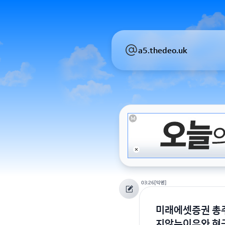
a5.thedeo.uk
03:26
[익명]
미래에셋증권 총
지않는이유와 현