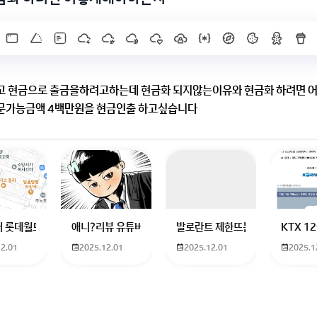
고 현금으로 출금을하려고하는데 현금화 되지않는이유와 현금화 하려면
문가능금액 4백만원을 현금인출 하고싶습니다
는 ‘총주문가능금액’은 현금이 아니라
다시 주식 거래에 사용할 수 있는 
내주식은
T+2 결제 방식
이라 매도일로부터 2영업일이 지나야 실제 예수금으
액이 아니라
금가능금액)
기준으로만 가능합니다.
 완료되지 않으면 출금은 되지 않습니다.
난 뒤
하고 있는 09년생입니다 지금 제 내신이 5등급제 기준으로
 롯데월드 가는 법 목포 버스 터미널에서 롯데월드로 갈 수 있는 경로 알려주세
애니?리뷰 유튜버 찾아주세요ㅠㅠ 무슨 검정머리 남자 캐릭
발로란트 제한뜨는데 어떻게 해야하
KTX 
면 그때 정상적으로 인출할 수 있습니다.
12.01
2025.12.01
2025.12.01
2025.1
X]를 누르면 내용이 보입니다