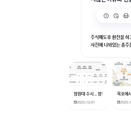
주식매도후 환전을 하
사진에 나와있는 총주
미래에셋증권에서 보이
주식을 매도해도 국
출금은 총주문가능금
현금주문자산금액(출
환전을 했더라도 결제가
매도 후 2영업일이 지
창원대 수시 .. 창원대를 목표로 
목포에서
출금가능금액이 늘어나
2025.12.01
2025.
회원가입 혹은 광고 [