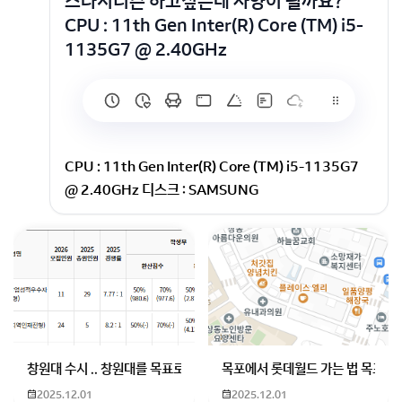
스타시티즌 하고싶은데 사양이 될까요?
CPU : 11th Gen Inter(R) Core (TM) i5-
1135G7 @ 2.40GHz
CPU : 11th Gen Inter(R) Core (TM) i5-1135G7
@ 2.40GHz 디스크 : SAMSUNG
MZVLQ256HBJD-00BGPU : Inter(R) Iris(R) Xe
Graphics메모리는 8G 있는거 같네요발로란트도 겨우
돌아갑니다...
안녕하세요? 지식파트너 가비아입니다.
결론부터 말씀드리면 좀 어렵습니다.
창원대 수시 .. 창원대를 목표로 하고 있는 09년생입니다 지금 제 내신이
목포에서 롯데월드 가는 법 목포 버
스타시티즌 최소 사양은 이렇게 인데
2025.12.01
2025.12.01
CPU: Quad Core i7 (Sandy Bridge+)