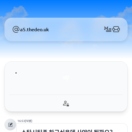
a5.thedeo.uk
16:53
[익명]