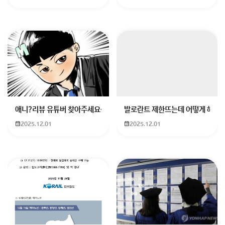
GPU: 4GB VRAM DX11.1 GPU (ex: GTX 1060)
RAM: 16GB
질문자님의 인테그레이티드 그래픽(Iris Xe)으로는
720p 최저 설정에서도 10-15 FPS 정도로, 플레이가
매우 어려워 보입니다. RAM 부족과 VRAM 미달로 로
딩/크래시 발생 위험이 큽니다
애니?리뷰 유튜버 찾아주세요ㅠㅠ 무슨 검정머리 남자 캐릭터에 더빙하
발로란트 제한뜨는데 어떻게 해야하
도움이 되었나요? 가비아였습니다.
2025.12.01
2025.12.01
웹을 넘어 클라우드로. 가비아
그룹웨어부터 멀티클라우드까지 하나의 클라우드 허브
www.gabia.com