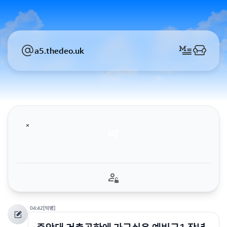
a5.thedeo.uk
04:42
[익명]