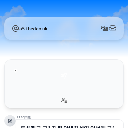
a5.thedeo.uk
21:50
[익명]