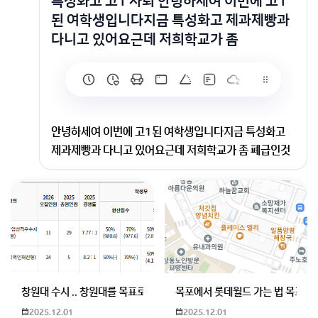
특성화고 고1 자퇴 안녕하세여 이번에 고1
된 여학생입니다지금 특성화고 제과제빵과
다니고 있어요근데 저희학교가 좀
안녕하세여 이번에 고1된 여학생입니다지금 특성화고
제과제빵과 다니고 있어요근데 저희학교가 좀 폐급인것
같아요애들도 뭔가 일진들이 좀 많고요 학교에 담배피는
애들이 많은것같고 2학년이 복도에 침뱉고 다닌다는 이
야기를 들었어요걍 평범한 애들이랑 친구들은 별루 없는
것같고 다 꾸미고 수업시간에도 화장하고 이런애들이 많
은것같아요 말 걸어보니깐 착한것같긴한데…제가 너무
편견있는 시선으로 바라보고 있는걸까요? 아무튼 뭐 특
성화고니깐 당연히 공부 잘하고 잘 가르칠거라는 기대는
창원대 수시 .. 창원대를 목표로 하고 있는 09년생입니다 지금 제 내신이
목포에서 롯데월드 가는 법 목포 버
없었는데 이정도일줄은 몰랐어요영어쌤이 진짜 저보다
2025.12.01
2025.12.01
발음이 안좋은것같고 초등학생이 풀수 있을것같은 수준