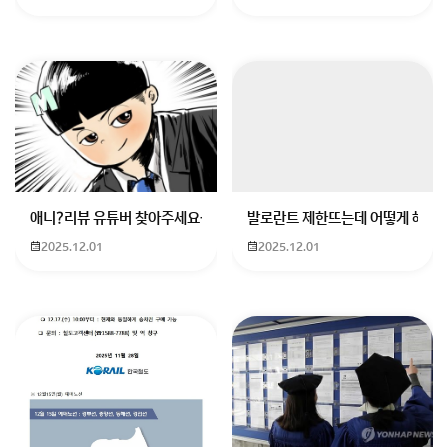
이에요 모든 과목이제과제빵과라 공부는 필요 없을것같
긴 한데 그냥 학교 분위기가 전체적으로 노는 분위기에요
저는 사실 서울에있는곳으로 가고싶었는데 통학때문에
제과제빵과가 있는 가까운곳으로 가게되었어요사실 제
가 다니고 있는곳도 50분정도 걸려요저는 제과제빵 자
격증이 있고 케이크 자격증같은 민간 자격증도 이미 있는
데요 실습을 제과제빵 자격증 품목으로 한다네요??다른
거 할줄 았았는데 잘 안 알아본 제 잘못이죠 뭐사실 이 학
애니?리뷰 유튜버 찾아주세요ㅠㅠ 무슨 검정머리 남자 캐릭터에 더빙하
발로란트 제한뜨는데 어떻게 해야하
교를 선택한 이유가 고2 2학기부터 도제반을 할수 있다
2025.12.01
2025.12.01
는건데요 이게 뭐냐면 실제 업장에서 일을 하는거에요일
주일에 3번이었나? 2번 나가고 고3때는 일주일에 4번
정도 였던것 같아요 그거 하면 실제로 월급도 주고 해서
그거땜에 이 학교를 온거에요 근데 요즘 진짜 학교 왜 다
니는지 현타가 와요 학교 분위기가…너무 별로고요 멀리
서 와서 학교에 아는애들이 없고요 친한 애들도 2명정도
밖에 없어요샤갈 재미있지도 않고요 아침에 일찍 일어나
는게 너무 힘들고학교에서 배우는게 없는것같아요 ㅠㅠ