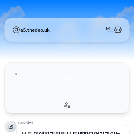
a5.thedeo.uk
15:07
[익명]