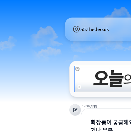
a5.thedeo.uk
14:30
[익명]
화장품이 궁금해요
거나 유분