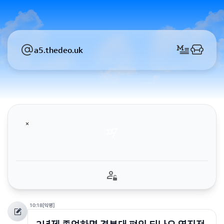
a5.thedeo.uk
10:18
[익명]