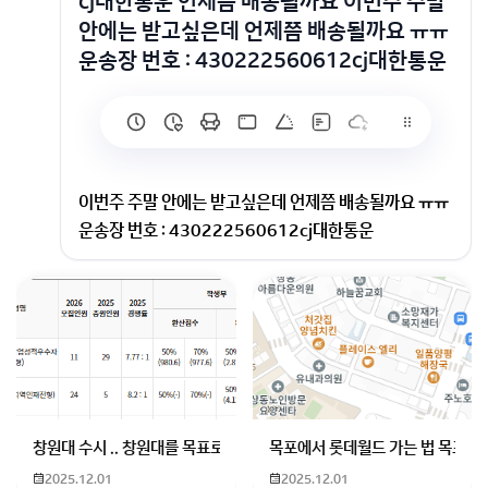
cj대한통운 언제쯤 배송될까요 이번주 주말
안에는 받고싶은데 언제쯤 배송될까요 ㅠㅠ
운송장 번호 : 430222560612cj대한통운
이번주 주말 안에는 받고싶은데 언제쯤 배송될까요 ㅠㅠ
운송장 번호 : 430222560612cj대한통운
430222560612
아직 운송장조회가 되지 않습니다
오늘 주문 하셨다면 내일 발송되어서
거리에 따라 수~목이면 도착 가능성 높고
수도권에서 남쪽까지여도 주말안에 도착 가능성이 매우
높습니다
창원대 수시 .. 창원대를 목표로 하고 있는 09년생입니다 지금 제 내신이
목포에서 롯데월드 가는 법 목포 버
(해외배송 제외)
2025.12.01
2025.12.01
회원가입 혹은 광고 [X]를 누르면 내용이 보입니다