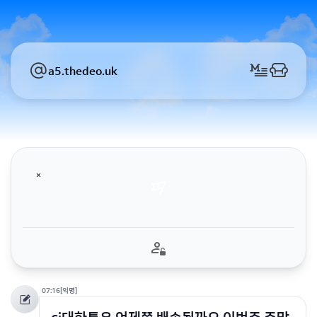
a5.thedeo.uk
07:16
[익명]