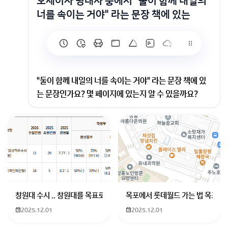
오세이사 명대사 중에서 "둘이 함께 내일의
너를 속이는 거야" 라는 문장 책에 있는
"둘이 함께 내일의 너를 속이는 거야" 라는 문장 책에 있
는 문장인가요? 몇 페이지에 있는지 알 수 있을까요?
출판사나 판본(초판, 개정판 등)에 따라 1~2페이지 정도
의 오차가 있을 수 있으나, 일반적으로 알려진 위치는 다
음과 같습니다.
​해당 페이지: 약 248페이지 내외
​이야기의 후반부, 두 인물의 감정이 고조되며 서로의 비
밀이나 미래에 대해 결심을 굳히는 결정적인 장면에서 등
장합니다.
창원대 수시 .. 창원대를 목표로 하고 있는 09년생입니다 지금 제 내신이
목포에서 롯데월드 가는 법 목포 버
2025.12.01
2025.12.01
이 문장은 일본어 원문인 "二人で、明日の君を騙すん
だ"를 번역한 것으로, 번역가의 선택에 따라 "둘이서 내