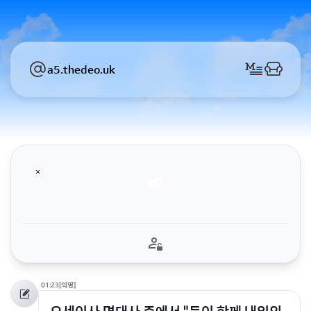
a5.thedeo.uk
01:23
[익명]