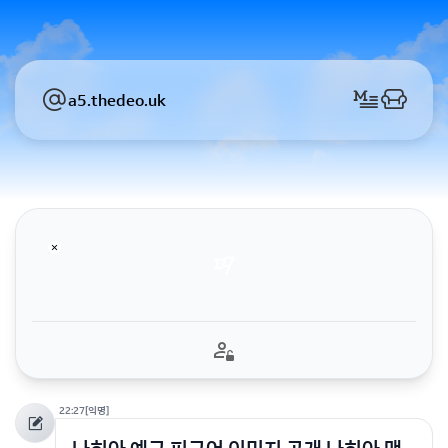
a5.thedeo.uk
22:27
[익명]