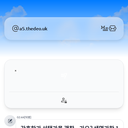
a5.thedeo.uk
02:44
[익명]