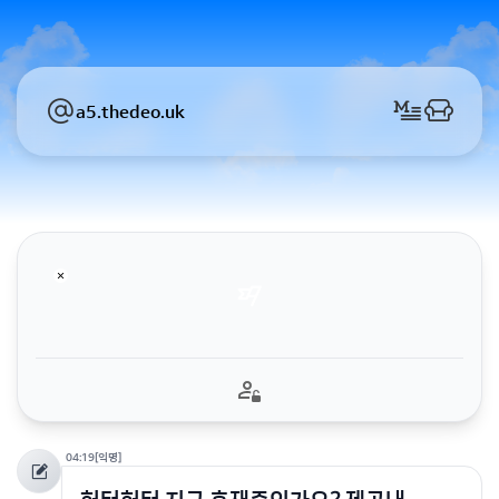
a5.thedeo.uk
04:19
[익명]