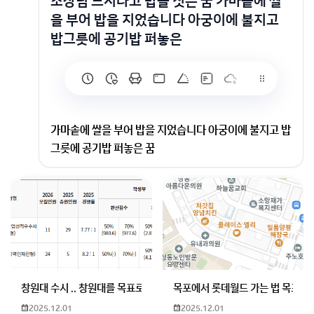
조상님 드시라고 밥을 짓는 꿈 가마솥에 쌀
을 부어 밥을 지었습니다 아궁이에 불지고
밥그릇에 공기밥 퍼놓은
가마솥에 쌀을 부어 밥을 지었습니다 아궁이에 불지고 밥
그릇에 공기밥 퍼놓은 꿈
밥을 짓는 다는 의미는...
재수와 건강을 의미해요...
조상님 드시라고 밥을 짓는 것은..
조상님들께 제사 또는 공양하라는 의미기도 하고..
그 음덕으로 자손들에게 재복과 건강을 준다는 의미의 꿈
으로..
창원대 수시 .. 창원대를 목표로 하고 있는 09년생입니다 지금 제 내신이
목포에서 롯데월드 가는 법 목포 버
조상님들께 제사나 공양을 올리라는 의미의 꿈이네요..
2025.12.01
2025.12.01
회원가입 혹은 광고 [X]를 누르면 내용이 보입니다