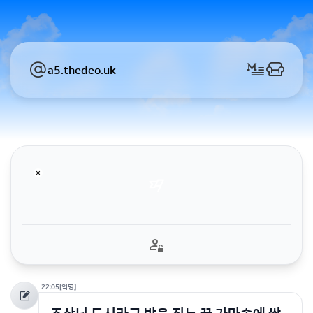
a5.thedeo.uk
22:05
[익명]