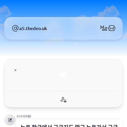
a5.thedeo.uk
07:01
[익명]