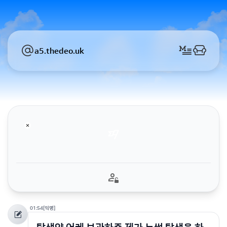
a5.thedeo.uk
01:54
[익명]