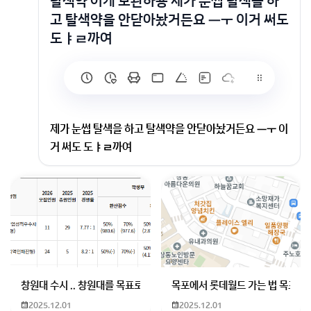
탈색약 어케 보관하죵 제가 눈썹 탈색을 하
고 탈색약을 안닫아놨거든요 ㅡㅜ 이거 써도
도ㅑㄹ까여
제가 눈썹 탈색을 하고 탈색약을 안닫아놨거든요 ㅡㅜ 이
거 써도 도ㅑㄹ까여
섞은 약은 사용 안 되고요.
시간이 지나면서 작용이 잘 안된답니다.
섞지 않은 파우더 약은 입구 막아서 서늘한 곳에 보관하
시면 됩니다.
참고되시길 바랍니다.
창원대 수시 .. 창원대를 목표로 하고 있는 09년생입니다 지금 제 내신이
목포에서 롯데월드 가는 법 목포 버
2025.12.01
2025.12.01
회원가입 혹은 광고 [X]를 누르면 내용이 보입니다