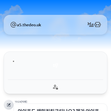
a5.thedeo.uk
10:24
[익명]