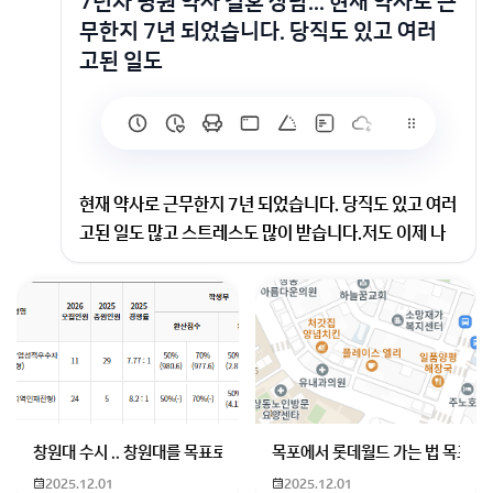
7년차 병원 약사 결혼 상담... 현재 약사로 근
무한지 7년 되었습니다. 당직도 있고 여러
고된 일도
현재 약사로 근무한지 7년 되었습니다. 당직도 있고 여러
고된 일도 많고 스트레스도 많이 받습니다.저도 이제 나
이가 30대 초반이고 슬슬 결혼을 할까 생각 하고 있습니
다.병원약사분들 신랑감 어떻게 찾으세요?결혼어플 결
정사 이런 사이트에 의뢰하기는 좀... 뭔가 자존심 상하고
연애결혼 못해서 모인 사람들 밖에 없을 거 같은 느낌도
들고... 아무튼 싫어요.주변을 천천히 둘러보면 같은 약사
분들 아니면 간호사분들 뿐이고... 직업 특성상 대부분 여
성 뿐 입니다..방사선에서 약사 소개 해달라고 이야기 들
창원대 수시 .. 창원대를 목표로 하고 있는 09년생입니다 지금 제 내신이
목포에서 롯데월드 가는 법 목포 버
었다고 동료에게 들었는데 헐... 우리보다 연봉도 낮은데
2025.12.01
2025.12.01
왜 우리가 본인들과 결혼 할 거라 생각 하는지..약사들 회