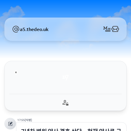
a5.thedeo.uk
17:55
[익명]