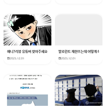
식 하면 이런 이야기 나옵니다...군의관 입대 전인 인턴 하
나 꼬셔서 사귀고 싶어요 ( 솔직한 심정....)전공의 들어가
고 의사 되면 솔직히 가망이 없을 거 같아요 ㅜㅜ익명의
힘을 빌려 진심을 이야기 하고 싶고 조언을 듣고 싶습니
다.30대 초반 병원 약사에 가장 적합한 상대방은 어떤 사
람일까요?
가장 이상적인 것은 개업의 꼬셔서 결혼하고 밑에 약국
차리고 그 건물에 병원이 여럿있고....
애니?리뷰 유튜버 찾아주세요ㅠㅠ 무슨 검정머리 남자 캐릭터에 더빙하
발로란트 제한뜨는데 어떻게 해야하
그리고 그 건물 건물주고...ㅎ
2025.12.01
2025.12.01
아니면 같은 사자 돌림 변호사 변리사 법무사 회계사 등
등 급에 맞게....
그렇다면요.
결혼 상대를 찾으려면 자존심 상해하지마시고 결혼업체
에 가셔서 원하는 상대를 요구하시는 것이 맞습니다.
1년 동안 보고 1년동안 연애해도 30대 중반되실 것 같아
요.
30초반이시니 아직 외모도 보실꺼고 맘에 드는 상대가