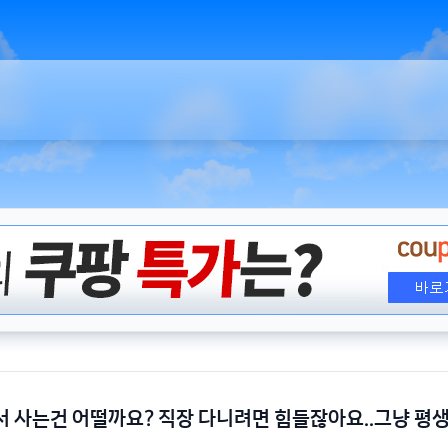
 사는건 어떨까요? 직장 다니려면 힘들잖아요..그냥 평
.