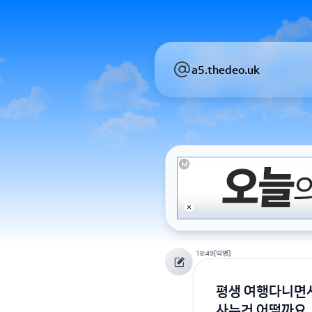
a5.thedeo.uk
18:49
[익명]
평생 여행다니면서
사는건 어떨까요.