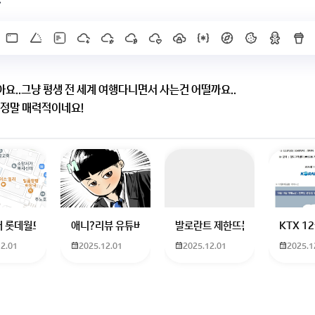
요..그냥 평생 전 세계 여행다니면서 사는건 어떨까요..
 정말 매력적이네요!
는 것 같아요
 고려해야 할 것 같아요
이루길 바랄게요!
X]를 누르면 내용이 보입니다
하고 있는 09년생입니다 지금 제 내신이 5등급제 기준으로
 롯데월드 가는 법 목포 버스 터미널에서 롯데월드로 갈 수 있는 경로 알려주세
애니?리뷰 유튜버 찾아주세요ㅠㅠ 무슨 검정머리 남자 캐릭
발로란트 제한뜨는데 어떻게 해야하
KTX 
12.01
2025.12.01
2025.12.01
2025.1