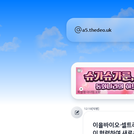
a5.thedeo.uk
12:18
[익명]
이을바이오·셀트리
이 협력하여 새로