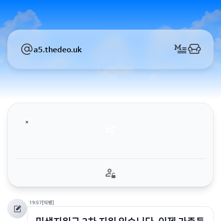
a5.thedeo.uk
19:57
[익명]