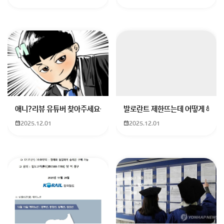
질문자님처럼 최근 취업하셔서 독립생활을 시작하신 분
들이 **‘가구분리 후 민생지원금 신청 가능 여부’**에 대
해 많이 궁금해하시더라고요.
저도 예전에 같은 상황에서 제도 내용을 하나하나 확인했
던 적이 있어서 그 마음 정말 공감됩니다.
결론부터 말씀드리면, 단순히 9월 22일에 주소를 분리
한다고 해서 민생지원금 2차 대상자로 인정받기는 어렵
습니다.
애니?리뷰 유튜버 찾아주세요ㅠㅠ 무슨 검정머리 남자 캐릭터에 더빙하
발로란트 제한뜨는데 어떻게 해야하
왜냐하면,
지원 대상 판단 기준일은 이미 확정되어 있기
2025.12.01
2025.12.01
때문입니다.
1. 민생지원금은 ‘기준일 현재의 주민등록상 가구 기
준’으로 판단합니다
대부분의 복지성 지원금은
지원 공고일 또는 신청 개시일 직전의 주민등록 상
이번
2차 민생지원금은 9월 18일을 기준일
로 사용하는 경우가 많습니다. (※