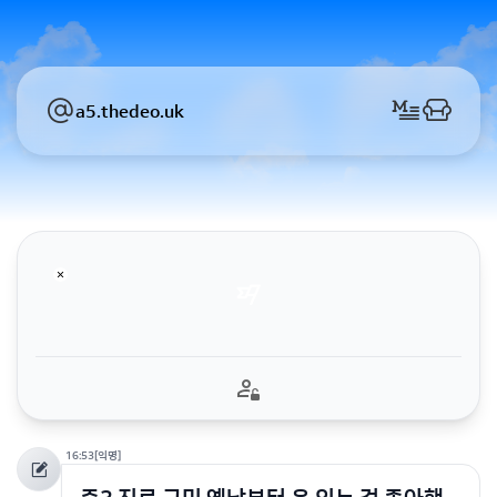
a5.thedeo.uk
16:53
[익명]