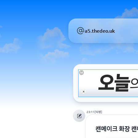
a5.thedeo.uk
23:11
[익명]
캔메이크 화장 캔