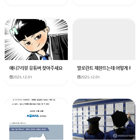
1990년대 초중반의 컴퓨터 바이러스, 미켈란젤로
: 1990년대 초중반에는 
1990년대 한국 경제와 IMF 구제금융
: 1990년대 한국은 IMF 구제금융을 
1990년대 한일 관계와 독도 문제
: 1998년 한일 어업협정으로 독도가 한일 
1990년대 놀이시설의 발전
: 1990년대에는 다양한 새로운 놀이시설들이 도입
애니?리뷰 유튜버 찾아주세요ㅠㅠ 무슨 검정머리 남자 캐릭터에 더빙하
발로란트 제한뜨는데 어떻게 해야하
1990년대 한국 영화의 어려움과 변화
: 1990년대 초중반에는 한국 영화가 
2025.12.01
2025.12.01
네이버 뉴스 라이브러리에서 직접 날짜와 키워드를 입력
하여 관련 기사를 찾아보시면 더 많은 흥미로운 기사들을
발견하실 수 있을 거예요. 즐거운 시간 되세요!
회원가입 혹은 광고 [X]를 누르면 내용이 보입니다