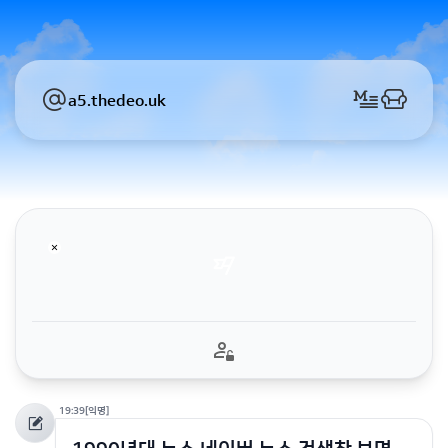
a5.thedeo.uk
19:39
[익명]